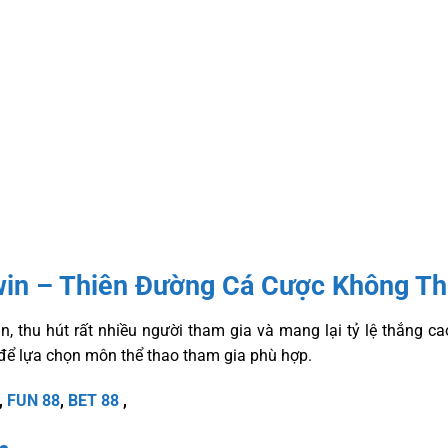
win – Thiên Đường Cá Cược Không Th
 thu hút rất nhiều người tham gia và mang lại tỷ lệ thắng cao
t để lựa chọn môn thể thao tham gia phù hợp.
,
FUN 88
,
BET 88
,