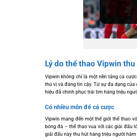
Lý do thể thao Vipwin thu
Vipwin không chỉ là một nền tảng cá cược
thú vị và đáng tin cậy. Từ sự đa dạng của
hiệu đã chinh phục trái tim hàng triệu n
Có nhiều môn để cá cược
Vipwin mang đến một thế giới thể thao vớ
bóng đá – thể thao vua với các giải đấu 
giải đấu này thu hút hàng triệu người hâm