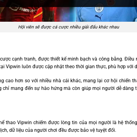
Hội viên sẽ được cá cược nhiều giải đấu khác nhau
 cược cạnh tranh, được thiết kế minh bạch và công bằng. Điều n
ại Vipwin luôn được cập nhật theo thời gian thực, phù hợp với 
ng cao hơn so với nhiều nhà cái khác, mang lại cơ hội chiến t
 chỉ mang đến sự hào hứng mà còn giúp mọi người dễ dàng tí
hể thao Vipwin chiếm được lòng tin của mọi người là hệ thốn
dịch, dữ liệu của người chơi đều được bảo vệ tuyệt đối.