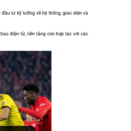
ầu tư kỹ lưỡng về hệ thống, giao diện và
ao điện tử, nền tảng còn hợp tác với các