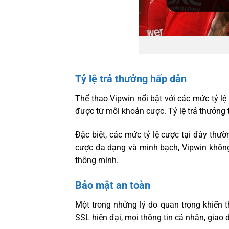
Tỷ lệ trả thưởng hấp dẫn
Thể thao Vipwin nổi bật với các mức tỷ lệ
được từ mỗi khoản cược. Tỷ lệ trả thưởng t
Đặc biệt, các mức tỷ lệ cược tại đây thườ
cược đa dạng và minh bạch, Vipwin không
thông minh.
Bảo mật an toàn
Một trong những lý do quan trọng khiến t
SSL hiện đại, mọi thông tin cá nhân, giao 