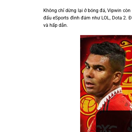
Không chỉ dừng lại ở bóng đá, Vipwin còn 
đấu eSports đình đám như LOL, Dota 2. Đ
và hấp dẫn.