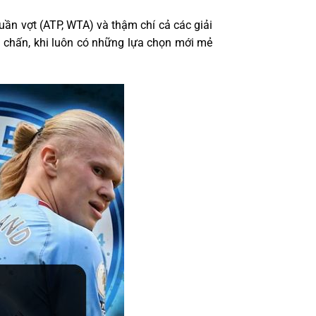
uần vợt (ATP, WTA) và thậm chí cả các giải
 chấn, khi luôn có những lựa chọn mới mẻ