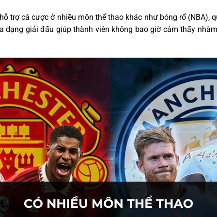
hỗ trợ cá cược ở nhiều môn thể thao khác như bóng rổ (NBA), q
a dạng giải đấu giúp thành viên không bao giờ cảm thấy nhàm