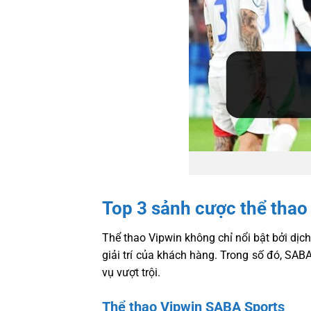
Top 3 sảnh cược thể thao
Thể thao Vipwin không chỉ nổi bật bởi dị
giải trí của khách hàng. Trong số đó, SAB
vụ vượt trội.
Thể thao Vipwin SABA Sports