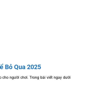
ể Bỏ Qua 2025
 cho người chơi. Trong bài viết ngay dưới