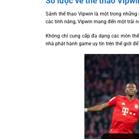
Sơ lược về thể thao Vipwi
Sảnh thể thao Vipwin là một trong những
các tính năng, Vipwin mang đến một trải 
Không chỉ cung cấp đa dạng các môn thể 
nhà phát hành game uy tín trên thế giới đ